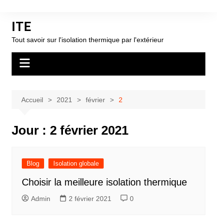
Aller
au
ITE
contenu
Tout savoir sur l'isolation thermique par l'extérieur
Accueil
2021
février
2
Jour :
2 février 2021
Blog
Isolation globale
Choisir la meilleure isolation thermique
Admin
2 février 2021
0