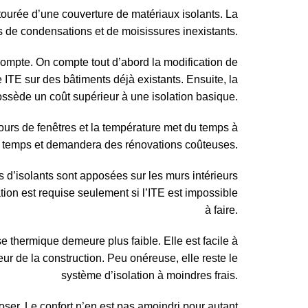
tourée d’une couverture de matériaux isolants. La
ues de condensations et de moisissures inexistants.
compte. On compte tout d’abord la modification de
ne ITE sur des bâtiments déjà existants. Ensuite, la
ssède un coût supérieur à une isolation basique.
tours de fenêtres et la température met du temps à
le temps et demandera des rénovations coûteuses.
s d’isolants sont apposées sur les murs intérieurs
ation est requise seulement si l’ITE est impossible
à faire.
 thermique demeure plus faible. Elle est facile à
eur de la construction. Peu onéreuse, elle reste le
système d’isolation à moindres frais.
oser. Le confort n’en est pas amoindri pour autant