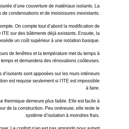
tourée d’une couverture de matériaux isolants. La
ues de condensations et de moisissures inexistants.
compte. On compte tout d’abord la modification de
ne ITE sur des bâtiments déjà existants. Ensuite, la
ssède un coût supérieur à une isolation basique.
tours de fenêtres et la température met du temps à
le temps et demandera des rénovations coûteuses.
s d’isolants sont apposées sur les murs intérieurs
ation est requise seulement si l’ITE est impossible
à faire.
 thermique demeure plus faible. Elle est facile à
eur de la construction. Peu onéreuse, elle reste le
système d’isolation à moindres frais.
oser. Le confort n’en est pas amoindri pour autant