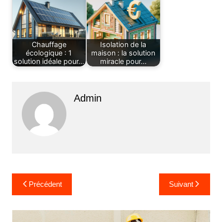
Chauffage
Isolation de la
écologique : 1
maison : la solution
solution idéale pour…
miracle pour…
Admin
Navigation
Précédent
Suivant
de
l’article